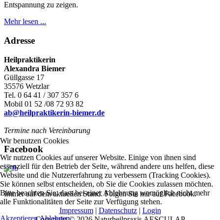
Entspannung zu zeigen.
Mehr lesen ...
Adresse
Heilpraktikerin
Alexandra Biemer
Güllgasse 17
35576 Wetzlar
Tel. 0 64 41 / 307 357 6
Mobil 01 52 /08 72 93 82
ab@heilpraktikerin-biemer.de
Termine nach Vereinbarung
Wir benutzen Cookies
Facebook
Wir nutzen Cookies auf unserer Website. Einige von ihnen sind
essenziell für den Betrieb der Seite, während andere uns helfen, diese
Website und die Nutzererfahrung zu verbessern (Tracking Cookies).
Sie können selbst entscheiden, ob Sie die Cookies zulassen möchten.
Bitte beachten Sie, dass bei einer Ablehnung womöglich nicht mehr
Immer auf dem aktuellen Stand. Folgen Sie mir auf Facebook.
alle Funktionalitäten der Seite zur Verfügung stehen.
Impressum
|
Datenschutz
|
Login
Akzeptieren
Ablehnen
Copyright © 2026 Naturheilpraxis AESCULAP