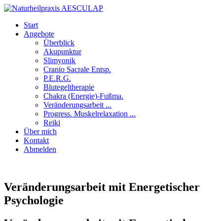
Start
Angebote
Überblick
Akupunktur
Slimyonik
Cranio Sacrale Entsp.
P.E.R.G.
Blutegeltherapie
Chakra (Energie)-Fußma.
Veränderungsarbeit ...
Progress. Muskelrelaxation ...
Reiki
Über mich
Kontakt
Abmelden
Veränderungsarbeit mit Energetischer
Psychologie