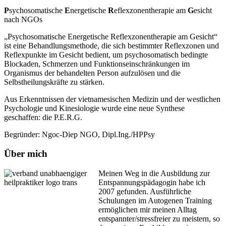
P
sychosomatische
E
nergetische
R
eflexzonentherapie am
G
esicht
nach NGOs
„Psychosomatische Energetische Reflexzonentherapie am Gesicht“
ist eine Behandlungsmethode, die sich bestimmter Reflexzonen und
Reflexpunkte im Gesicht bedient, um psychosomatisch bedingte
Blockaden, Schmerzen und Funktionseinschränkungen im
Organismus der behandelten Person aufzulösen und die
Selbstheilungskräfte zu stärken.
Aus Erkenntnissen der vietnamesischen Medizin und der westlichen
Psychologie und Kinesiologie wurde eine neue Synthese
geschaffen: die P.E.R.G.
Begründer: Ngoc-Diep NGO, Dipl.Ing./HPPsy
Über mich
Meinen Weg in die Ausbildung zur
Entspannungspädagogin habe ich
2007 gefunden. Ausführliche
Schulungen im Autogenen Training
ermöglichen mir meinen Alltag
entspannter/stressfreier zu meistern, so