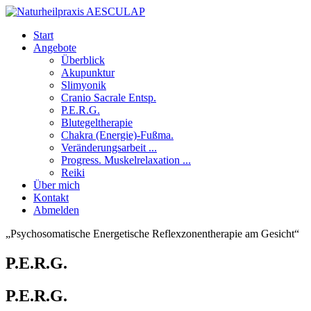
Start
Angebote
Überblick
Akupunktur
Slimyonik
Cranio Sacrale Entsp.
P.E.R.G.
Blutegeltherapie
Chakra (Energie)-Fußma.
Veränderungsarbeit ...
Progress. Muskelrelaxation ...
Reiki
Über mich
Kontakt
Abmelden
„Psychosomatische Energetische Reflexzonentherapie am Gesicht“
P.E.R.G.
P.E.R.G.